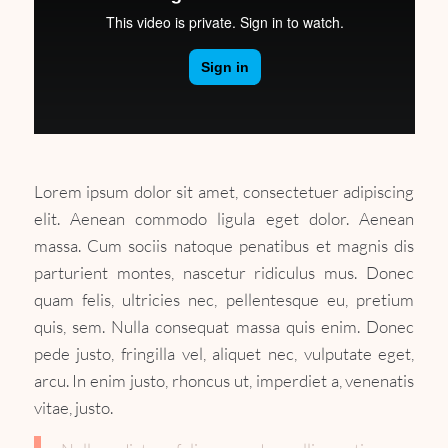
Lorem ipsum dolor sit amet, consectetuer adipiscing
elit. Aenean commodo ligula eget dolor. Aenean
massa. Cum sociis natoque penatibus et magnis dis
parturient montes, nascetur ridiculus mus. Donec
quam felis, ultricies nec, pellentesque eu, pretium
quis, sem. Nulla consequat massa quis enim. Donec
pede justo, fringilla vel, aliquet nec, vulputate eget,
arcu. In enim justo, rhoncus ut, imperdiet a, venenatis
vitae, justo.