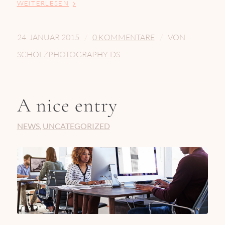
WEITERLESEN
/
/
24. JANUAR 2015
0 KOMMENTARE
VON
SCHOLZPHOTOGRAPHY-DS
A nice entry
NEWS
,
UNCATEGORIZED