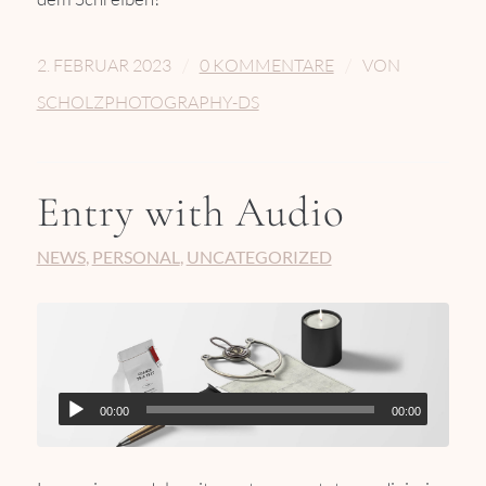
/
/
2. FEBRUAR 2023
0 KOMMENTARE
VON
SCHOLZPHOTOGRAPHY-DS
Entry with Audio
NEWS
,
PERSONAL
,
UNCATEGORIZED
00:00
00:00