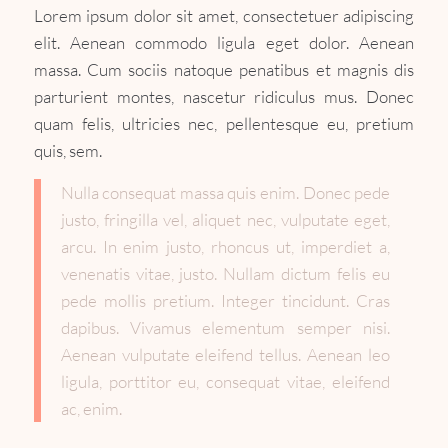
Lorem ipsum dolor sit amet, consectetuer adipiscing
elit. Aenean commodo ligula eget dolor. Aenean
massa. Cum sociis natoque penatibus et magnis dis
parturient montes, nascetur ridiculus mus. Donec
quam felis, ultricies nec, pellentesque eu, pretium
quis, sem.
Nulla consequat massa quis enim. Donec pede
justo, fringilla vel, aliquet nec, vulputate eget,
arcu. In enim justo, rhoncus ut, imperdiet a,
venenatis vitae, justo. Nullam dictum felis eu
pede mollis pretium. Integer tincidunt. Cras
dapibus. Vivamus elementum semper nisi.
Aenean vulputate eleifend tellus. Aenean leo
ligula, porttitor eu, consequat vitae, eleifend
ac, enim.