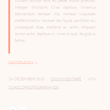
Nullam dictum felis eu pede mollis pretium.
Integer tincidunt. Cras dapibus. Vivamus
elementum semper nisi. Aenean vulputate
eleifend tellus. Aenean leo ligula, porttitor eu,
consequat vitae, eleifend ac, enim. Aliquam
lorem ante, dapibus in, viverra quis, feugiat a,
tellus.
WEITERLESEN
/
/
24. DEZEMBER 2013
0 KOMMENTARE
VON
SCHOLZPHOTOGRAPHY-DS