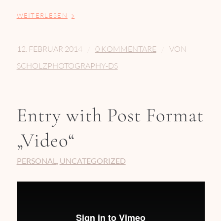
WEITERLESEN
/
/
12. FEBRUAR 2014
0 KOMMENTARE
VON
SCHOLZPHOTOGRAPHY-DS
Entry with Post Format
„Video“
PERSONAL
,
UNCATEGORIZED