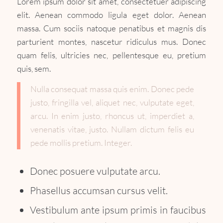
Lorem ipsum dolor sit amet, consectetuer adipiscing
elit. Aenean commodo ligula eget dolor. Aenean
massa. Cum sociis natoque penatibus et magnis dis
parturient montes, nascetur ridiculus mus. Donec
quam felis, ultricies nec, pellentesque eu, pretium
quis, sem.
Nulla consequat massa quis enim. Donec pede
justo, fringilla vel, aliquet nec, vulputate eget,
arcu. In enim justo, rhoncus ut, imperdiet a,
venenatis vitae, justo. Nullam dictum felis eu
pede mollis pretium. Integer.
Donec posuere vulputate arcu.
Phasellus accumsan cursus velit.
Vestibulum ante ipsum primis in faucibus